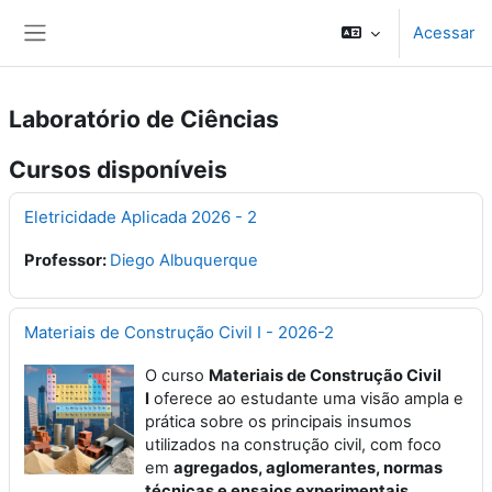
Ir para o conteúdo principal
Acessar
Painel lateral
Laboratório de Ciências
Cursos disponíveis
Eletricidade Aplicada 2026 - 2
Professor:
Diego Albuquerque
Materiais de Construção Civil I - 2026-2
O curso
Materiais de Construção Civil
I
oferece ao estudante uma visão ampla e
prática sobre os principais insumos
utilizados na construção civil, com foco
em
agregados, aglomerantes, normas
técnicas e ensaios experimentais
.