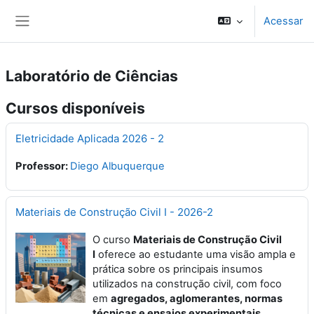
Ir para o conteúdo principal
Acessar
Painel lateral
Laboratório de Ciências
Cursos disponíveis
Eletricidade Aplicada 2026 - 2
Professor:
Diego Albuquerque
Materiais de Construção Civil I - 2026-2
O curso
Materiais de Construção Civil
I
oferece ao estudante uma visão ampla e
prática sobre os principais insumos
utilizados na construção civil, com foco
em
agregados, aglomerantes, normas
técnicas e ensaios experimentais
.